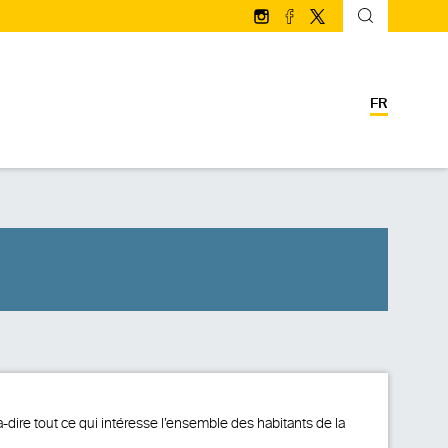
Suivez-nous sur Instagram
Suivez-nous sur facebo
Suivez-nous sur Twi
FR
-à-dire tout ce qui intéresse l’ensemble des habitants de la