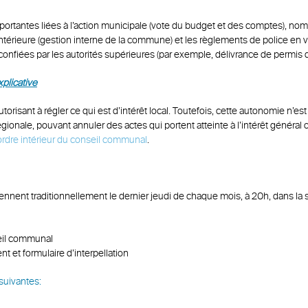
importantes liées à l’action municipale (vote du budget et des comptes), n
 intérieure (gestion interne de la commune) et les règlements de police en v
 confiées par les autorités supérieures (par exemple, délivrance de permis d
plicative
isant à régler ce qui est d’intérêt local. Toutefois, cette autonomie n’est p
ionale, pouvant annuler des actes qui portent atteinte à l’intérêt général 
rdre intérieur
du conseil communal
.
nt traditionnellement le dernier jeudi de chaque mois, à 20h, dans la sal
seil communal
t et formulaire d’interpellation
suivantes: