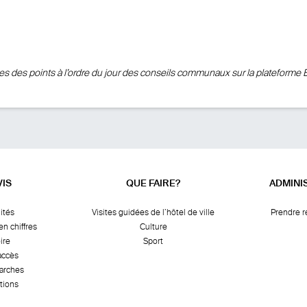
ées des points à l’ordre du jour des conseils communaux
sur la plateforme E
VIS
QUE FAIRE?
ADMINI
ités
Visites guidées de l’hôtel de ville
Prendre 
en chiffres
Culture
ire
Sport
accès
arches
tions