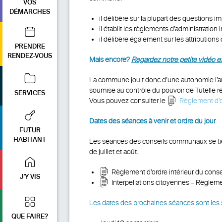
VOS
DÉMARCHES
il délibère sur la plupart des questions 
il établit les règlements d’administration
il délibère également sur les attributions
PRENDRE
RENDEZ-VOUS
Mais encore?
Regardez notre petite vidéo ex
La commune jouit donc d’une autonomie l’autor
soumise au contrôle du pouvoir de Tutelle rég
SERVICES
Vous pouvez consulter le
Règlement d’o
Dates des séances à venir et ordre du jour
FUTUR
HABITANT
Les séances des conseils communaux se tienne
de juillet et août.
Règlement d’ordre intérieur du con
J'Y VIS
Interpellations citoyennes – Règlemen
Les dates des prochaines séances sont les 
QUE FAIRE?