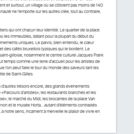
ent et surtout, un village où se côtoient pas moins de 140
uté ne l’emporte sur les autres crée, tout au contraire,
ers qui ont chacun leur identité. Le quartier de la place
ù les immeubles, datant pour la plupart du début du
x ornements uniques. Le parvis, bien entendu, le cœur
t des cafés bruxellois typiques qui le bordent. Le
le saint-gilloise, notamment le centre culturel Jacques Frank
 temps comme une terre d’accueil pour les artistes de
que l’on peut faire le tour du monde des saveurs tant les
te de Saint-Gilles.
d’autres trésors encore, des grands événements
 «Parcours d’artistes»; les restaurants branchés et les
e»; le marché du Midi; les brocantes de la place Van
non et le musée Horta… autant d’éléments contrastés
à notre sens, incarnent à merveille le plaisir de vivre en