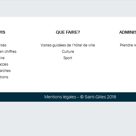
VIS
QUE FAIRE?
ADMINI
ités
Visites guidées de l’hôtel de ville
Prendre 
en chiffres
Culture
ire
Sport
accès
arches
tions
Mentions légales
– © Saint-Gilles 2018