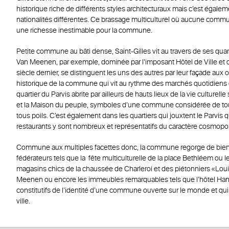
historique riche de différents styles architecturaux mais c’est égalem
nationalités différentes. Ce brassage multiculturel où aucune communa
une richesse inestimable pour la commune.
Petite commune au bâti dense, Saint-Gilles vit au travers de ses quarti
Van Meenen, par exemple, dominée par l’imposant Hôtel de Ville et o
siècle dernier, se distinguent les uns des autres par leur façade au
historique de la commune qui vit au rythme des marchés quotidiens e
quartier du Parvis abrite par ailleurs de hauts lieux de la vie culturel
et la Maison du peuple, symboles d’une commune considérée de tout
tous poils. C’est également dans les quartiers qui jouxtent le Parvis 
restaurants y sont nombreux et représentatifs du caractère cosmopoli
Commune aux multiples facettes donc, la commune regorge de bien 
fédérateurs tels que la fête multiculturelle de la place Bethléem ou le
magasins chics de la chaussée de Charleroi et des piétonniers «Louis
Meenen ou encore les immeubles remarquables tels que l’hôtel Han
constitutifs de l’identité d’une commune ouverte sur le monde et qui, 
ville.