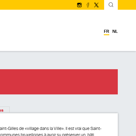
Suivez-nous sur Instagram
Suivez-nous sur facebo
Suivez-nous sur Twi
FR
NL
es
-Gilles de «village dans la Ville». Il est vrai que Saint-
 communes bruxelloises à avoir su préserver un bâti