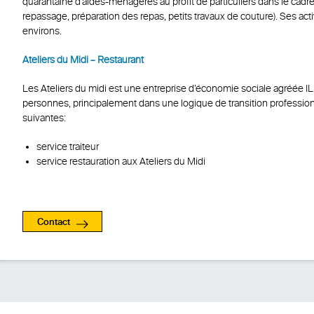
quarantaine d’aides-ménagères au profit de particuliers dans le cadre d
repassage, préparation des repas, petits travaux de couture). Ses act
environs.
Ateliers du Midi – Restaurant
Les Ateliers du midi est une entreprise d’économie sociale agréée I
personnes, principalement dans une logique de transition profession
suivantes:
service traiteur
service restauration aux Ateliers du Midi
Contact