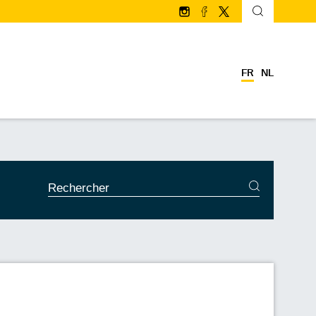
Suivez-nous sur Instagram
Suivez-nous sur facebo
Suivez-nous sur Twi
FR
NL
SERVICES DE RECHERCHE