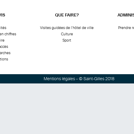
VIS
QUE FAIRE?
ADMINI
ités
Visites guidées de l’hôtel de ville
Prendre 
en chiffres
Culture
ire
Sport
accès
arches
tions
Mentions légales
– © Saint-Gilles 2018