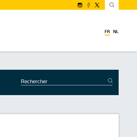
Suivez-nous sur Instagram
Suivez-nous sur facebo
Suivez-nous sur Twi
FR
NL
SERVICES DE RECHERCHE