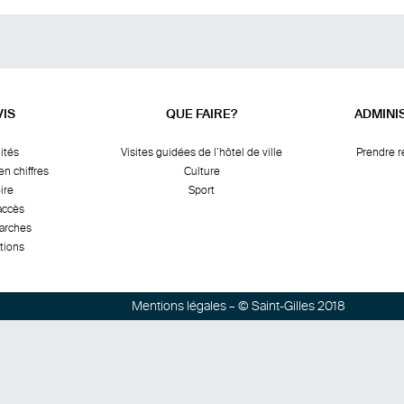
VIS
QUE FAIRE?
ADMINI
ités
Visites guidées de l’hôtel de ville
Prendre 
en chiffres
Culture
ire
Sport
accès
arches
tions
Mentions légales
– © Saint-Gilles 2018