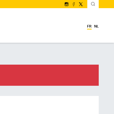
Suivez-nous sur Instagram
Suivez-nous sur facebo
Suivez-nous sur Twi
FR
NL