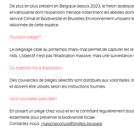
De plus en plus présent en Belgique depuis 2023, le frelon asiatiqu
envahissante dont l’expansion menace notamment les abeilles domes
service Climat et Biodiversité et Bruxelles Environnement unissent l
raisonnée de cette espèce.
Pourquoi piéger?
Le piégeage ciblé au printemps (mars–mai) permet de capturer les re
nids. L’objectif n’est pas l’éradication massive, mais une surveillance 
Du matériel mis à disposition
Des couvercles de pièges sélectifs sont distribués aux volontaires. Il
et doivent être utilisés selon les instructions fournies.
Vous souhaitez participer?
En posant un piège chez vous et en le contrôlant régulièrement (tout
essentielle pour préserver la biodiversité locale.
Contactez-nous:
maisonecohuis@stgilles.brussels