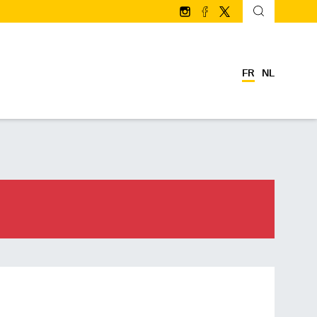
Suivez-nous sur Instagram
Suivez-nous sur facebo
Suivez-nous sur Twi
FR
NL