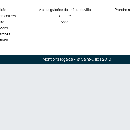
ités
Visites guidées de l’hôtel de ville
Prendre 
en chiffres
Culture
ire
Sport
accès
arches
tions
Mentions légales
– © Saint-Gilles 2018