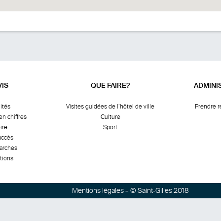
VIS
QUE FAIRE?
ADMINI
ités
Visites guidées de l’hôtel de ville
Prendre 
en chiffres
Culture
ire
Sport
accès
arches
tions
Mentions légales
– © Saint-Gilles 2018