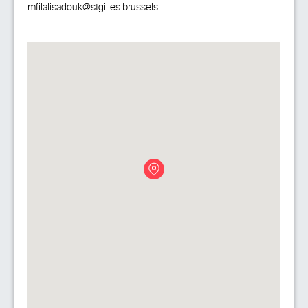
mfilalisadouk@stgilles.brussels