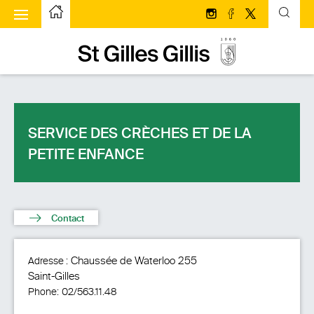
u à bascule
Page d’accueilPage d'accueil
Suivez-nous sur Insta
Suivez-nous sur 
Suivez-nous s
Page d’accueilPage d'accueil
SERVICE DES CRÈCHES ET DE LA
PETITE ENFANCE
Contact
Chaussée de Waterloo 255
Adresse :
Saint-Gilles
Phone:
02/563.11.48