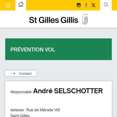
u à bascule
Page d’accueilPage d'accueil
Suivez-nous sur Insta
Suivez-nous sur 
Suivez-nous s
Page d’accueilPage d'accueil
PRÉVENTION VOL
Contact
André SELSCHOTTER
Responsable
Rue de Mérode 143
Adresse :
Saint-Gilles