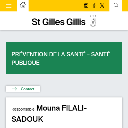
u à bascule
Page d’accueilPage d'accueil
Suivez-nous sur Insta
Suivez-nous sur 
Suivez-nous s
Page d’accueilPage d'accueil
PRÉVENTION DE LA SANTÉ – SANTÉ
PUBLIQUE
Contact
Mouna FILALI-
Responsable
SADOUK