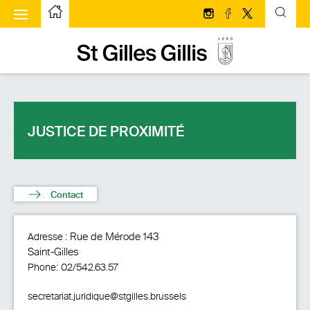
u à bascule
Page d’accueilPage d'accueil
Suivez-nous sur Insta
Suivez-nous sur 
Suivez-nous s
Page d’accueilPage d'accueil
JUSTICE DE PROXIMITÉ
Contact
Rue de Mérode 143
Adresse :
Saint-Gilles
Phone:
02/542.63.57
secretariat.juridique@stgilles.brussels