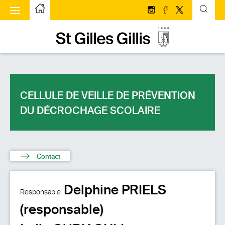
u à bascule
Page d’accueilPage d'accueil
Suivez-nous sur Insta
Suivez-nous sur 
Suivez-nous s
Page d’accueilPage d'accueil
CELLULE DE VEILLE DE PRÉVENTION
DU DÉCROCHAGE SCOLAIRE
Contact
Delphine PRIELS
Responsable
(responsable)