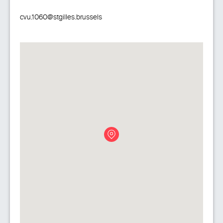
cvu.1060@stgilles.brussels