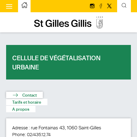
u à bascule
Page d’accueilPage d'accueil
Suivez-nous sur Insta
Suivez-nous sur 
Suivez-nous s
Page d’accueilPage d'accueil
CELLULE DE VÉGÉTALISATION
URBAINE
Contact
Tarifs et horaire
A propos
rue Fontainas 43, 1060 Saint-Gilles
Adresse :
Phone:
02/435.12.74