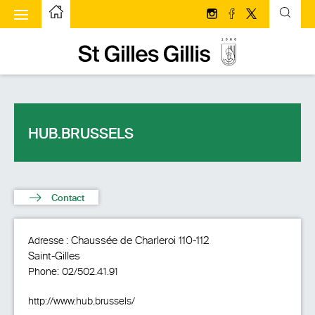
u à bascule
Page d’accueilPage d'accueil
Suivez-nous sur Insta
Suivez-nous sur 
Suivez-nous s
Page d’accueilPage d'accueil
HUB.BRUSSELS
Contact
Chaussée de Charleroi 110-112
Adresse :
Saint-Gilles
Phone:
02/502.41.91
http://www.hub.brussels/