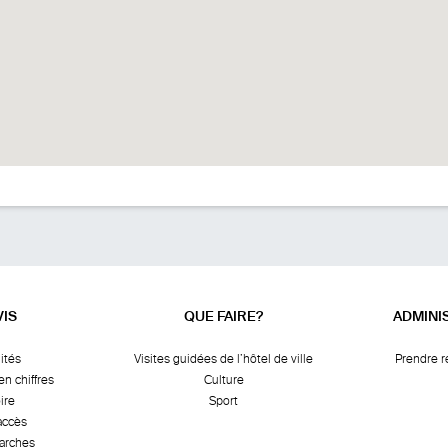
VIS
QUE FAIRE?
ADMINI
ités
Visites guidées de l’hôtel de ville
Prendre 
en chiffres
Culture
ire
Sport
accès
arches