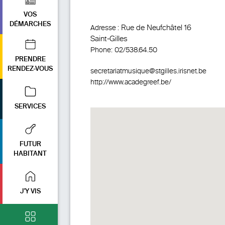
VOS
DÉMARCHES
Rue de Neufchâtel 16
Adresse :
Saint-Gilles
Phone:
02/538.64.50
PRENDRE
RENDEZ-VOUS
secretariatmusique@stgilles.irisnet.be
http://www.acadegreef.be/
SERVICES
FUTUR
HABITANT
J'Y VIS