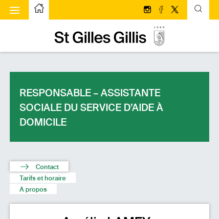
u à bascule
Page d’accueilPage d'accueil
Suivez-nous sur Insta
Suivez-nous sur 
Suivez-nous s
Page d’accueilPage d'accueil
RESPONSABLE – ASSISTANTE
SOCIALE DU SERVICE D’AIDE À
DOMICILE
Contact
Tarifs et horaire
A propos